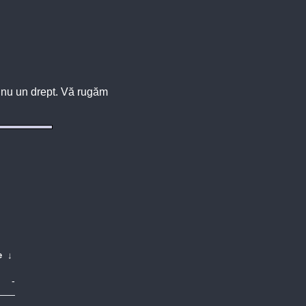
u, nu un drept. Vă rugăm
e
↓
-