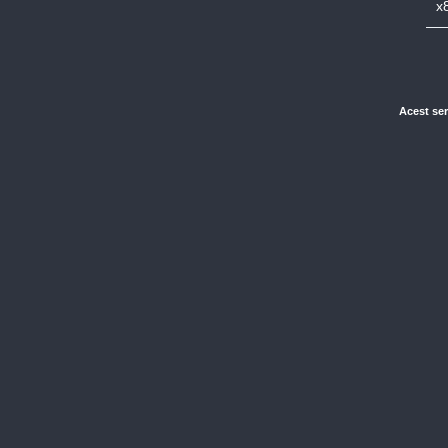
x
Acest ser