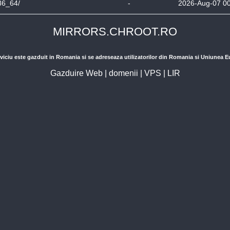
86_64/
-
2026-Aug-07 0
MIRRORS.CHROOT.RO
viciu este gazduit in Romania si se adreseaza utilizatorilor din Romania si Uniunea 
Gazduire Web
|
domenii
|
VPS
|
LIR