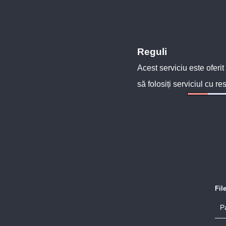
Reguli
Acest serviciu este oferit
să folosiți serviciul cu re
Fil
P