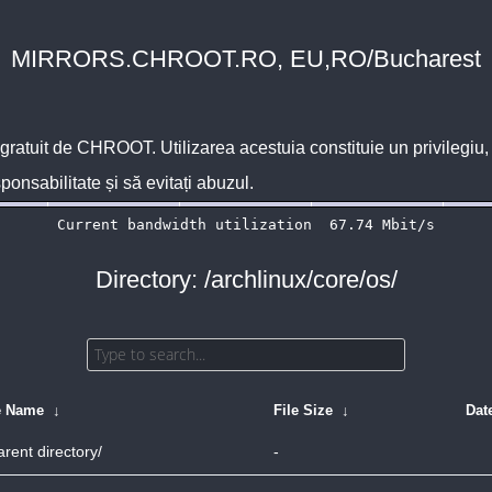
MIRRORS.CHROOT.RO, EU,RO/Bucharest
 gratuit de
CHROOT
. Utilizarea acestuia constituie un privilegi
sponsabilitate și să evitați abuzul.
Directory: /archlinux/core/os/
e Name
↓
File Size
↓
Dat
arent directory/
-