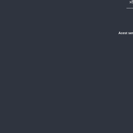
x
Acest ser