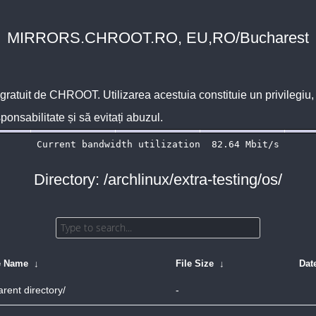
MIRRORS.CHROOT.RO, EU,RO/Bucharest
 gratuit de
CHROOT
. Utilizarea acestuia constituie un privilegi
sponsabilitate și să evitați abuzul.
Directory: /archlinux/extra-testing/os/
e Name
↓
File Size
↓
Dat
arent directory/
-