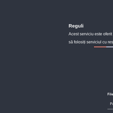
Reguli
Acest serviciu este oferit
să folosiți serviciul cu re
Fil
P