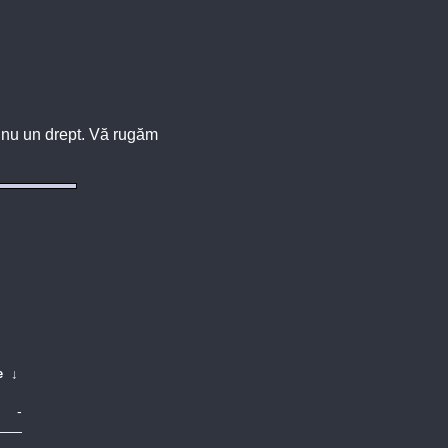
u, nu un drept. Vă rugăm
e
↓
-