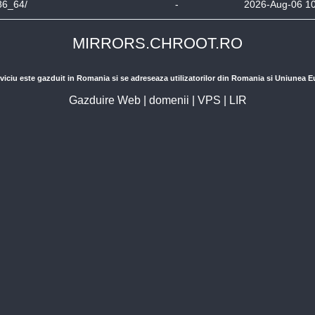
86_64/
-
2026-Aug-06 1
MIRRORS.CHROOT.RO
viciu este gazduit in Romania si se adreseaza utilizatorilor din Romania si Uniunea 
Gazduire Web
|
domenii
|
VPS
|
LIR