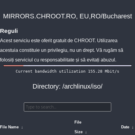
MIRRORS.CHROOT.RO, EU,RO/Bucharest
Reguli
Acest serviciu este oferit gratuit de
CHROOT
. Utilizarea
acestuia constituie un privilegiu, nu un drept. Vă rugăm să
folosiți serviciul cu responsabilitate și să evitați abuzul.
Directory: /archlinux/iso/
File
File Name
↓
Date
↓
Size
↓