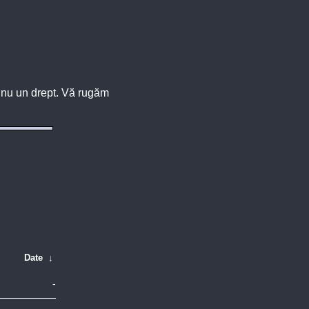
u, nu un drept. Vă rugăm
Date
↓
-