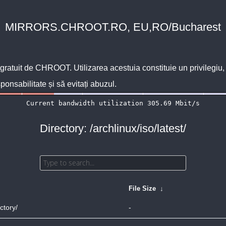
MIRRORS.CHROOT.RO, EU,RO/Bucharest
 gratuit de
CHROOT
. Utilizarea acestuia constituie un privilegi
sponsabilitate și să evitați abuzul.
Directory: /archlinux/iso/latest/
↓
File Size
↓
ctory/
-