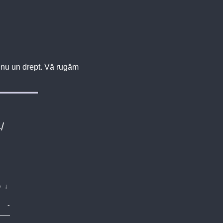
u, nu un drept. Vă rugăm
/
e
↓
-