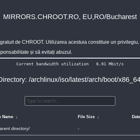
MIRRORS.CHROOT.RO, EU,RO/Bucharest
 gratuit de
CHROOT
. Utilizarea acestuia constituie un privilegi
sponsabilitate și să evitați abuzul.
Directory: /archlinux/iso/latest/arch/boot/x86_64
le Name
↓
File Size
↓
Dat
arent directory/
-