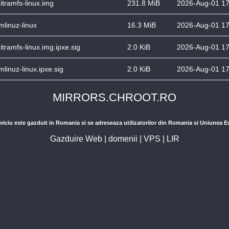
nitramfs-linux.img
231.8 MiB
2026-Aug-01 17
mlinuz-linux
16.3 MiB
2026-Aug-01 17
nitramfs-linux.img.ipxe.sig
2.0 KiB
2026-Aug-01 17
mlinuz-linux.ipxe.sig
2.0 KiB
2026-Aug-01 17
MIRRORS.CHROOT.RO
viciu este gazduit in Romania si se adreseaza utilizatorilor din Romania si Uniunea 
Gazduire Web
|
domenii
|
VPS
|
LIR