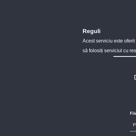
Reguli
Acest serviciu este oferit
să folosiți serviciul cu re
Fi
P