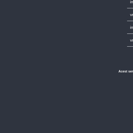
i
v
i
v
Acest ser