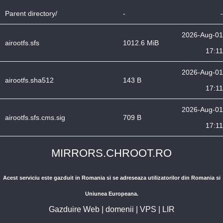
Parent directory/
-
-
2026-Aug-01
airootfs.sfs
1012.6 MiB
17:11
2026-Aug-01
airootfs.sha512
143 B
17:11
2026-Aug-01
airootfs.sfs.cms.sig
709 B
17:11
MIRRORS.CHROOT.RO
Acest serviciu este gazduit in Romania si se adreseaza utilizatorilor din Romania si
Uniunea Europeana.
Gazduire Web
|
domenii
|
VPS
|
LIR