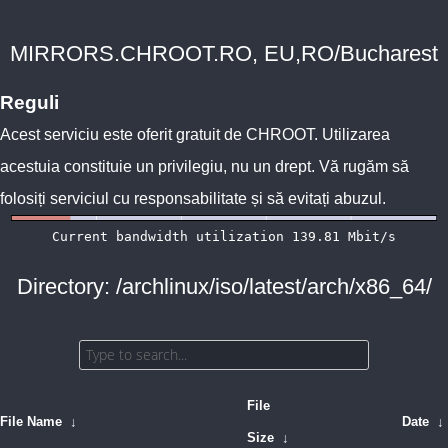
MIRRORS.CHROOT.RO, EU,RO/Bucharest
Reguli
Acest serviciu este oferit gratuit de
CHROOT
. Utilizarea
acestuia constituie un privilegiu, nu un drept. Vă rugăm să
folosiți serviciul cu responsabilitate și să evitați abuzul.
Directory: /archlinux/iso/latest/arch/x86_64/
File
File Name
↓
Date
↓
Size
↓