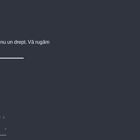
u, nu un drept. Vă rugăm
e
↓
-