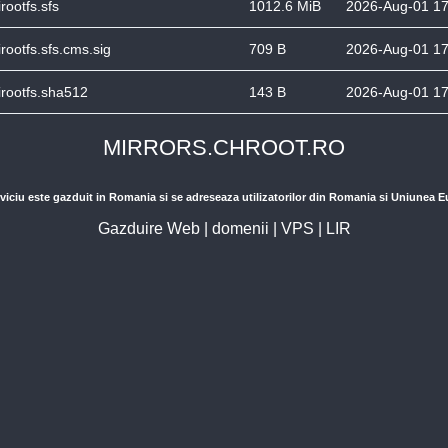
irootfs.sfs
1012.6 MiB
2026-Aug-01 17
irootfs.sfs.cms.sig
709 B
2026-Aug-01 17
irootfs.sha512
143 B
2026-Aug-01 17
MIRRORS.CHROOT.RO
viciu este gazduit in Romania si se adreseaza utilizatorilor din Romania si Uniunea 
Gazduire Web
|
domenii
|
VPS
|
LIR