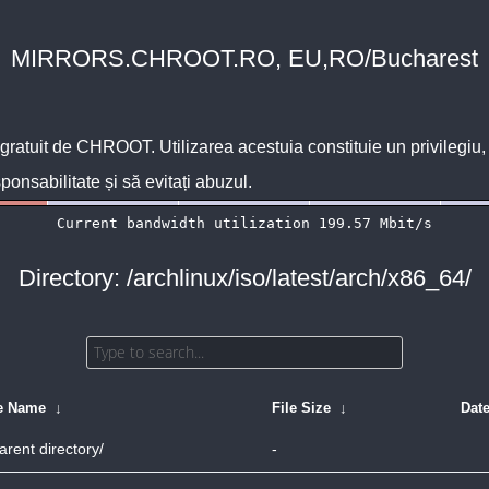
MIRRORS.CHROOT.RO, EU,RO/Bucharest
 gratuit de
CHROOT
. Utilizarea acestuia constituie un privilegi
sponsabilitate și să evitați abuzul.
Directory: /archlinux/iso/latest/arch/x86_64/
le Name
↓
File Size
↓
Dat
arent directory/
-