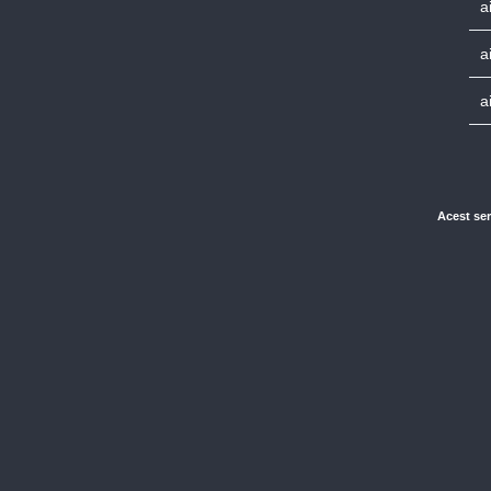
a
a
a
Acest ser