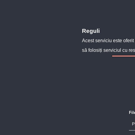
Reguli
Acest serviciu este oferit
să folosiți serviciul cu re
Fi
P