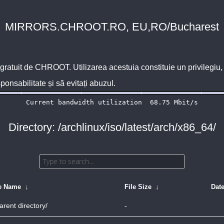
MIRRORS.CHROOT.RO, EU,RO/Bucharest
 gratuit de
CHROOT
. Utilizarea acestuia constituie un privilegi
sponsabilitate și să evitați abuzul.
Directory: /archlinux/iso/latest/arch/x86_64/
le Name
↓
File Size
↓
Dat
arent directory/
-