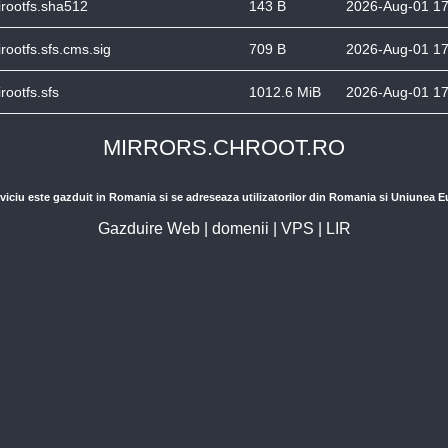
irootfs.sha512
143 B
2026-Aug-01 17
irootfs.sfs.cms.sig
709 B
2026-Aug-01 17
irootfs.sfs
1012.6 MiB
2026-Aug-01 17
MIRRORS.CHROOT.RO
viciu este gazduit in Romania si se adreseaza utilizatorilor din Romania si Uniunea 
Gazduire Web
|
domenii
|
VPS
|
LIR