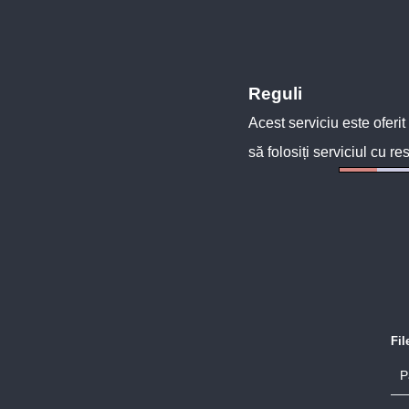
Reguli
Acest serviciu este oferit
să folosiți serviciul cu re
Fi
P