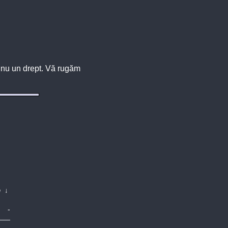
u, nu un drept. Vă rugăm
e
↓
-