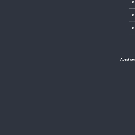
a
a
a
Acest ser