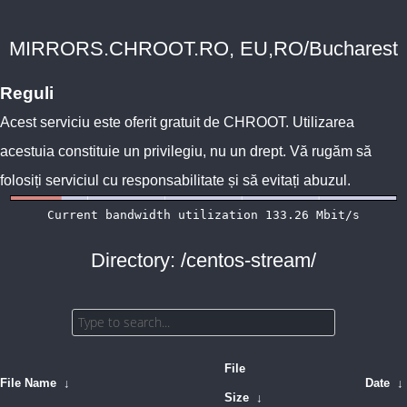
MIRRORS.CHROOT.RO, EU,RO/Bucharest
Reguli
Acest serviciu este oferit gratuit de
CHROOT
. Utilizarea
acestuia constituie un privilegiu, nu un drept. Vă rugăm să
folosiți serviciul cu responsabilitate și să evitați abuzul.
Directory: /centos-stream/
File
File Name
↓
Date
↓
Size
↓