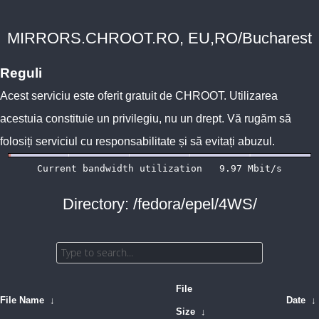
MIRRORS.CHROOT.RO, EU,RO/Bucharest
Reguli
Acest serviciu este oferit gratuit de
CHROOT
. Utilizarea
acestuia constituie un privilegiu, nu un drept. Vă rugăm să
folosiți serviciul cu responsabilitate și să evitați abuzul.
Directory: /fedora/epel/4WS/
File
File Name
↓
Date
↓
Size
↓