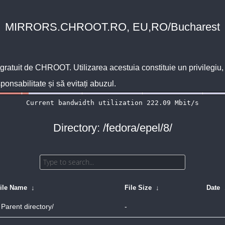
MIRRORS.CHROOT.RO, EU,RO/Bucharest
 gratuit de
CHROOT
. Utilizarea acestuia constituie un privilegi
sponsabilitate și să evitați abuzul.
Directory: /fedora/epel/8/
ile Name
↓
File Size
↓
Date
Parent directory/
-