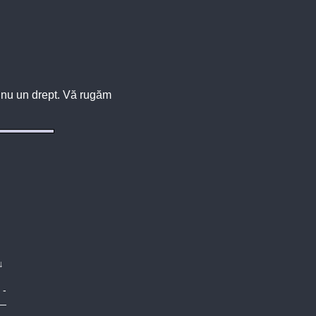
u, nu un drept. Vă rugăm
↓
-