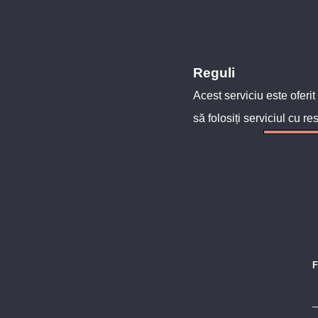
Reguli
Acest serviciu este oferit
să folosiți serviciul cu re
F