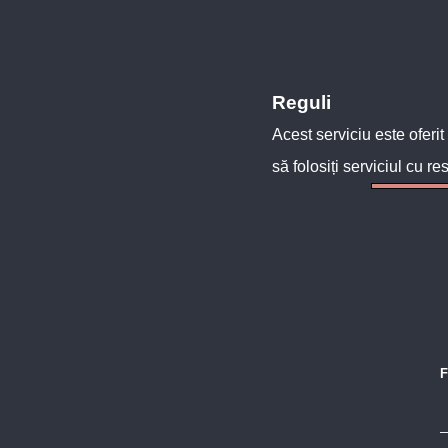
Reguli
Acest serviciu este oferit
să folosiți serviciul cu re
F