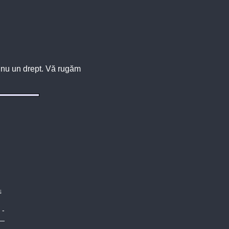
u, nu un drept. Vă rugăm
↓
-