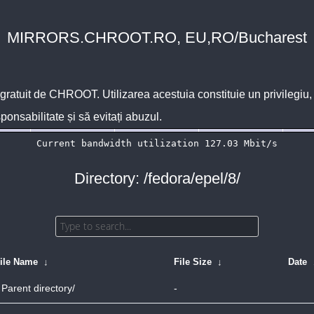
MIRRORS.CHROOT.RO, EU,RO/Bucharest
 gratuit de
CHROOT
. Utilizarea acestuia constituie un privilegi
sponsabilitate și să evitați abuzul.
Directory: /fedora/epel/8/
ile Name
↓
File Size
↓
Date
Parent directory/
-