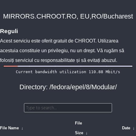
MIRRORS.CHROOT.RO, EU,RO/Bucharest
Reguli
Acest serviciu este oferit gratuit de
CHROOT
. Utilizarea
acestuia constituie un privilegiu, nu un drept. Vă rugăm să
folosiți serviciul cu responsabilitate și să evitați abuzul.
Directory: /fedora/epel/8/Modular/
File
File Name
↓
Date
↓
Size
↓