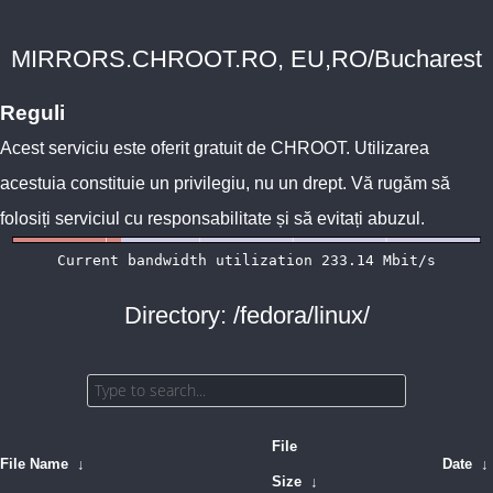
MIRRORS.CHROOT.RO, EU,RO/Bucharest
Reguli
Acest serviciu este oferit gratuit de
CHROOT
. Utilizarea
acestuia constituie un privilegiu, nu un drept. Vă rugăm să
folosiți serviciul cu responsabilitate și să evitați abuzul.
Directory: /fedora/linux/
File
File Name
↓
Date
↓
Size
↓