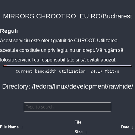
MIRRORS.CHROOT.RO, EU,RO/Bucharest
Reguli
Acest serviciu este oferit gratuit de
CHROOT
. Utilizarea
acestuia constituie un privilegiu, nu un drept. Vă rugăm să
folosiți serviciul cu responsabilitate și să evitați abuzul.
Directory: /fedora/linux/development/rawhide/
File
File Name
↓
Date
↓
Size
↓