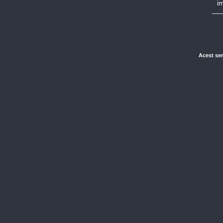
i
Acest ser