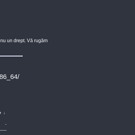
u, nu un drept. Vă rugăm
x86_64/
e
↓
-