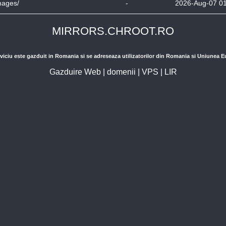
mages/
-
2026-Aug-07 0
MIRRORS.CHROOT.RO
viciu este gazduit in Romania si se adreseaza utilizatorilor din Romania si Uniunea 
Gazduire Web
|
domenii
|
VPS
|
LIR