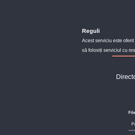
Reguli
Acest serviciu este oferit
să folosiți serviciul cu re
Direct
Fil
P