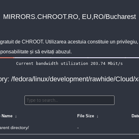
MIRRORS.CHROOT.RO, EU,RO/Bucharest
 gratuit de
CHROOT
. Utilizarea acestuia constituie un privilegi
sponsabilitate și să evitați abuzul.
ory: /fedora/linux/development/rawhide/Cloud/
e Name
↓
File Size
↓
Dat
arent directory/
-