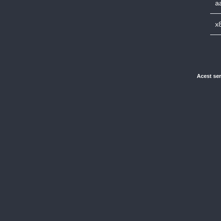
a
x
Acest ser