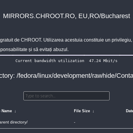
MIRRORS.CHROOT.RO, EU,RO/Bucharest
 gratuit de
CHROOT
. Utilizarea acestuia constituie un privilegi
sponsabilitate și să evitați abuzul.
ctory: /fedora/linux/development/rawhide/Conta
e Name
↓
File Size
↓
Dat
arent directory/
-