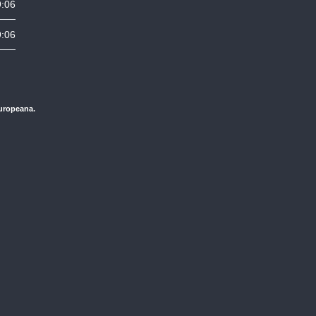
9:06
9:06
Europeana.