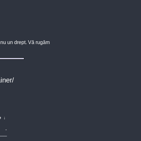
u, nu un drept. Vă rugăm
iner/
e
↓
-