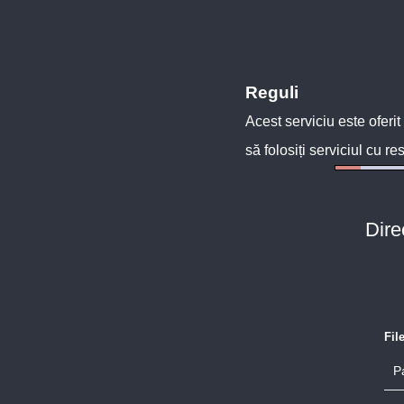
Reguli
Acest serviciu este oferit
să folosiți serviciul cu re
Dire
Fil
P