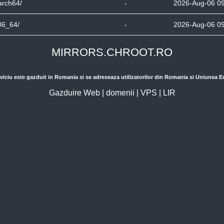
arch64/
-
2026-Aug-06 0
86_64/
-
2026-Aug-06 0
MIRRORS.CHROOT.RO
viciu este gazduit in Romania si se adreseaza utilizatorilor din Romania si Uniunea 
Gazduire Web
|
domenii
|
VPS
|
LIR