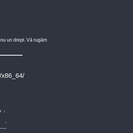
u, nu un drept. Vă rugăm
r/x86_64/
e
↓
-