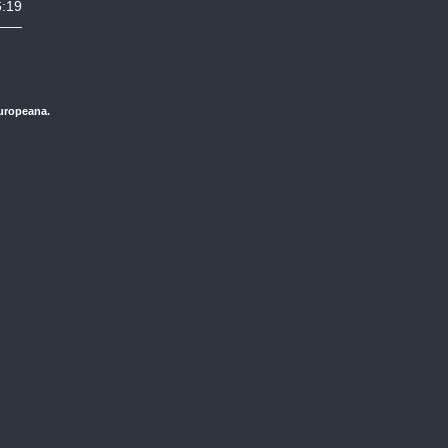
6:19
Europeana.