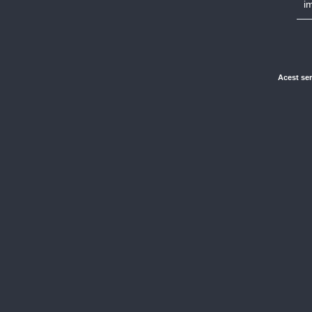
i
Acest ser