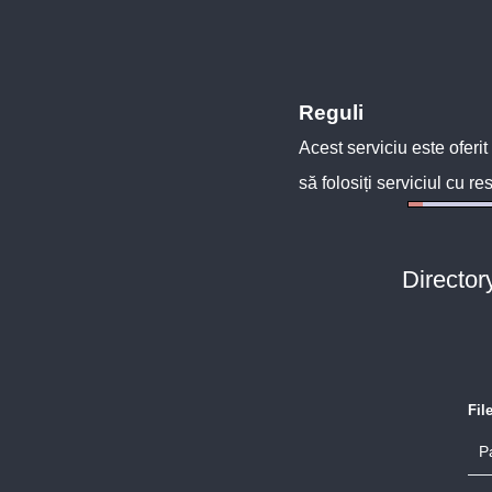
Reguli
Acest serviciu este oferit
să folosiți serviciul cu re
Director
Fil
P