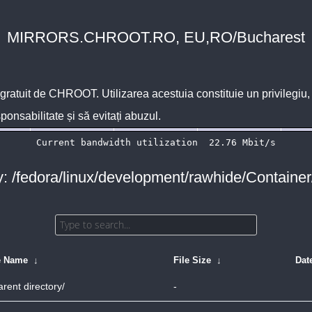
MIRRORS.CHROOT.RO, EU,RO/Bucharest
 gratuit de
CHROOT
. Utilizarea acestuia constituie un privilegi
sponsabilitate și să evitați abuzul.
y: /fedora/linux/development/rawhide/Containe
e Name
↓
File Size
↓
Dat
arent directory/
-