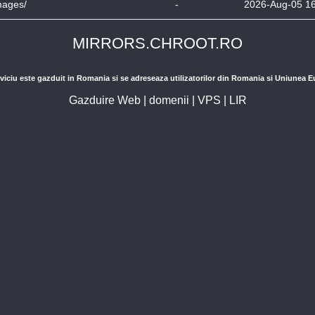
mages/
-
2026-Aug-05 1
MIRRORS.CHROOT.RO
viciu este gazduit in Romania si se adreseaza utilizatorilor din Romania si Uniunea 
Gazduire Web
|
domenii
|
VPS
|
LIR