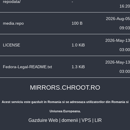
repodata/
-
16:20
2026-Aug-05
media.repo
100 B
09:03
2026-May-13
LICENSE
1.0 KiB
03:00
2026-May-13
Fedora-Legal-README.txt
1.3 KiB
03:00
MIRRORS.CHROOT.RO
Acest serviciu este gazduit in Romania si se adreseaza utilizatorilor din Romania si
Uniunea Europeana.
Gazduire Web
|
domenii
|
VPS
|
LIR