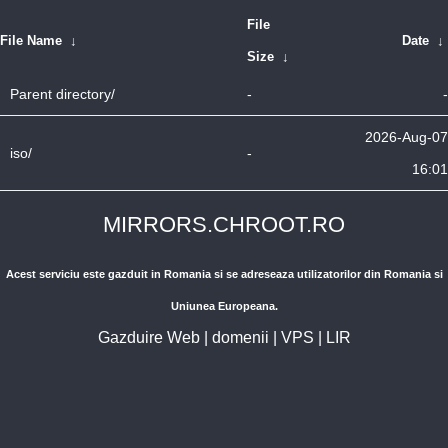
File
File Name
↓
Date
↓
Size
↓
Parent directory/
-
-
2026-Aug-07
iso/
-
16:01
MIRRORS.CHROOT.RO
Acest serviciu este gazduit in Romania si se adreseaza utilizatorilor din Romania si
Uniunea Europeana.
Gazduire Web
|
domenii
|
VPS
|
LIR