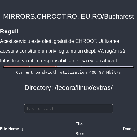
MIRRORS.CHROOT.RO, EU,RO/Bucharest
Reguli
Acest serviciu este oferit gratuit de
CHROOT
. Utilizarea
acestuia constituie un privilegiu, nu un drept. Vă rugăm să
folosiți serviciul cu responsabilitate și să evitați abuzul.
Directory: /fedora/linux/extras/
File
File Name
↓
Date
↓
Size
↓