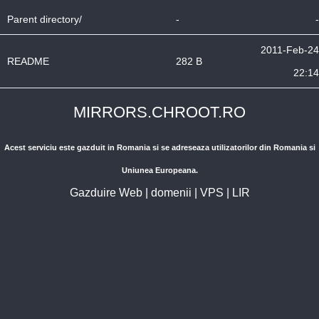
Parent directory/
-
-
2011-Feb-24
README
282 B
22:14
MIRRORS.CHROOT.RO
Acest serviciu este gazduit in Romania si se adreseaza utilizatorilor din Romania si
Uniunea Europeana.
Gazduire Web
|
domenii
|
VPS
|
LIR