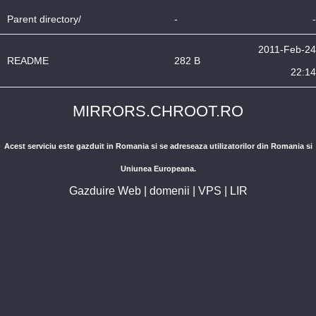
Parent directory/
-
-
2011-Feb-24
README
282 B
22:14
MIRRORS.CHROOT.RO
Acest serviciu este gazduit in Romania si se adreseaza utilizatorilor din Romania si
Uniunea Europeana.
Gazduire Web
|
domenii
|
VPS
|
LIR