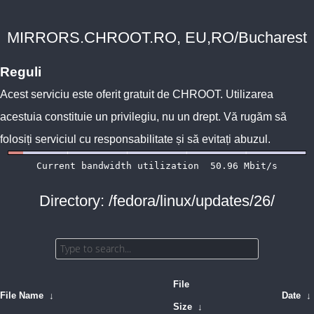
MIRRORS.CHROOT.RO, EU,RO/Bucharest
Reguli
Acest serviciu este oferit gratuit de
CHROOT
. Utilizarea
acestuia constituie un privilegiu, nu un drept. Vă rugăm să
folosiți serviciul cu responsabilitate și să evitați abuzul.
Directory: /fedora/linux/updates/26/
File
File Name
↓
Date
↓
Size
↓