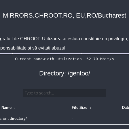
MIRRORS.CHROOT.RO, EU,RO/Bucharest
 gratuit de
CHROOT
. Utilizarea acestuia constituie un privilegi
sponsabilitate și să evitați abuzul.
Directory: /gentoo/
e Name
↓
File Size
↓
Dat
arent directory/
-