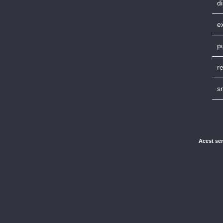
di
e
p
r
s
Acest ser