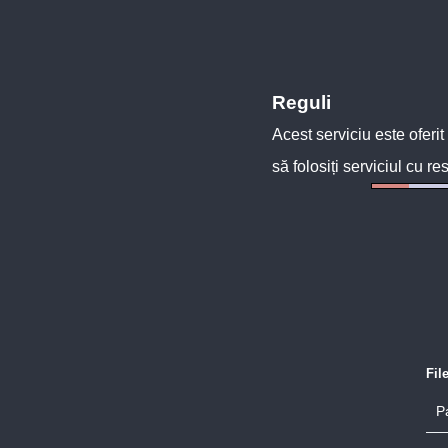
Reguli
Acest serviciu este oferit
să folosiți serviciul cu re
Fil
P