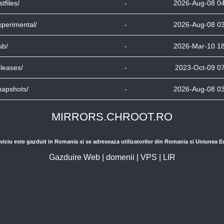
stfiles/
-
2026-Aug-08 0
xperimental/
-
2026-Aug-08 0
ub/
-
2026-Mar-10 1
eleases/
-
2023-Oct-09 0
napshots/
-
2026-Aug-08 0
MIRRORS.CHROOT.RO
viciu este gazduit in Romania si se adreseaza utilizatorilor din Romania si Uniunea 
Gazduire Web
|
domenii
|
VPS
|
LIR