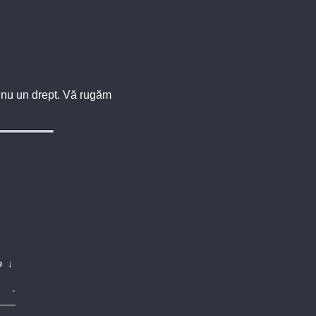
u, nu un drept. Vă rugăm
e
↓
-