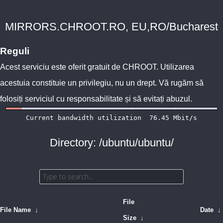
MIRRORS.CHROOT.RO, EU,RO/Bucharest
Reguli
Acest serviciu este oferit gratuit de
CHROOT
. Utilizarea
acestuia constituie un privilegiu, nu un drept. Vă rugăm să
folosiți serviciul cu responsabilitate și să evitați abuzul.
Directory: /ubuntu/ubuntu/
File
File Name
↓
Date
↓
Size
↓