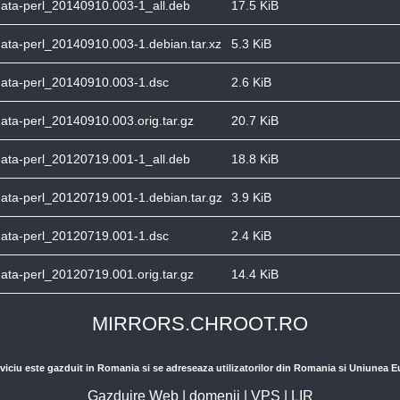
-data-perl_20140910.003-1_all.deb
17.5 KiB
data-perl_20140910.003-1.debian.tar.xz
5.3 KiB
-data-perl_20140910.003-1.dsc
2.6 KiB
data-perl_20140910.003.orig.tar.gz
20.7 KiB
-data-perl_20120719.001-1_all.deb
18.8 KiB
data-perl_20120719.001-1.debian.tar.gz
3.9 KiB
-data-perl_20120719.001-1.dsc
2.4 KiB
data-perl_20120719.001.orig.tar.gz
14.4 KiB
MIRRORS.CHROOT.RO
viciu este gazduit in Romania si se adreseaza utilizatorilor din Romania si Uniunea 
Gazduire Web
|
domenii
|
VPS
|
LIR