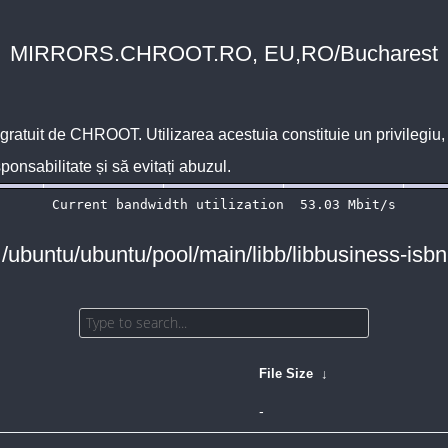
MIRRORS.CHROOT.RO, EU,RO/Bucharest
 gratuit de
CHROOT
. Utilizarea acestuia constituie un privilegi
sponsabilitate și să evitați abuzul.
 /ubuntu/ubuntu/pool/main/libb/libbusiness-isbn
File Size
↓
-