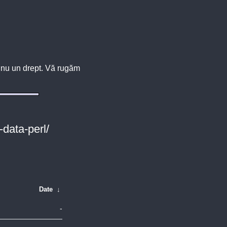
u, nu un drept. Vă rugăm
-data-perl/
Date
↓
-