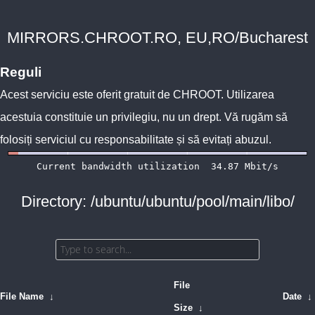
MIRRORS.CHROOT.RO, EU,RO/Bucharest
Reguli
Acest serviciu este oferit gratuit de
CHROOT
. Utilizarea
acestuia constituie un privilegiu, nu un drept. Vă rugăm să
folosiți serviciul cu responsabilitate și să evitați abuzul.
Directory: /ubuntu/ubuntu/pool/main/libo/
File
File Name
↓
Date
↓
Size
↓