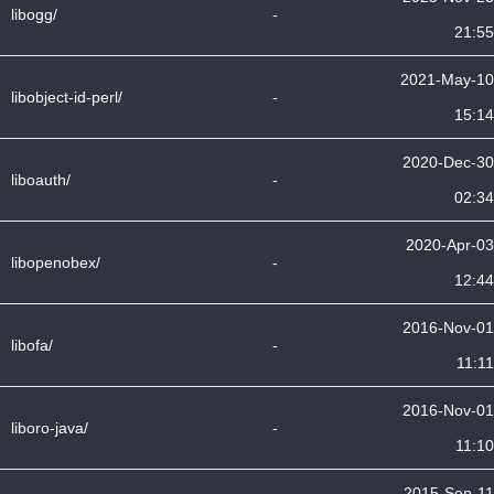
libogg/
-
21:55
2021-May-10
libobject-id-perl/
-
15:14
2020-Dec-30
liboauth/
-
02:34
2020-Apr-03
libopenobex/
-
12:44
2016-Nov-01
libofa/
-
11:11
2016-Nov-01
liboro-java/
-
11:10
2015-Sep-11