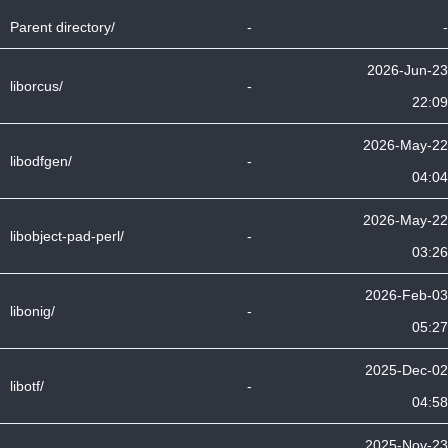
Parent directory/
-
-
2026-Jun-23
liborcus/
-
22:09
2026-May-22
libodfgen/
-
04:04
2026-May-22
libobject-pad-perl/
-
03:26
2026-Feb-03
libonig/
-
05:27
2025-Dec-02
libotf/
-
04:58
2025-Nov-23