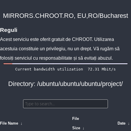
MIRRORS.CHROOT.RO, EU,RO/Bucharest
Reguli
Acest serviciu este oferit gratuit de
CHROOT
. Utilizarea
acestuia constituie un privilegiu, nu un drept. Vă rugăm să
folosiți serviciul cu responsabilitate și să evitați abuzul.
Directory: /ubuntu/ubuntu/ubuntu/project/
File
File Name
↓
Date
↓
Size
↓