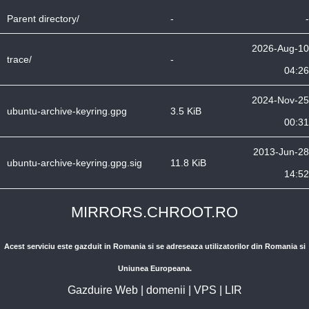
Parent directory/
-
-
2026-Aug-10
trace/
-
04:26
2024-Nov-25
ubuntu-archive-keyring.gpg
3.5 KiB
00:31
2013-Jun-28
ubuntu-archive-keyring.gpg.sig
11.8 KiB
14:52
MIRRORS.CHROOT.RO
Acest serviciu este gazduit in Romania si se adreseaza utilizatorilor din Romania si
Uniunea Europeana.
Gazduire Web
|
domenii
|
VPS
|
LIR