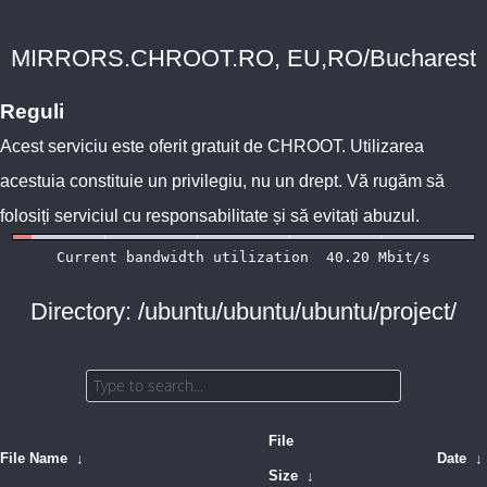
MIRRORS.CHROOT.RO, EU,RO/Bucharest
Reguli
Acest serviciu este oferit gratuit de
CHROOT
. Utilizarea
acestuia constituie un privilegiu, nu un drept. Vă rugăm să
folosiți serviciul cu responsabilitate și să evitați abuzul.
Directory: /ubuntu/ubuntu/ubuntu/project/
File
File Name
↓
Date
↓
Size
↓