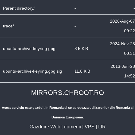
Parent directory/
-
-
2026-Aug-07
trace/
-
09:22
2024-Nov-25
ubuntu-archive-keyring.gpg
3.5 KiB
00:31
2013-Jun-28
ubuntu-archive-keyring.gpg.sig
11.8 KiB
14:52
MIRRORS.CHROOT.RO
Acest serviciu este gazduit in Romania si se adreseaza utilizatorilor din Romania si
Uniunea Europeana.
Gazduire Web
|
domenii
|
VPS
|
LIR