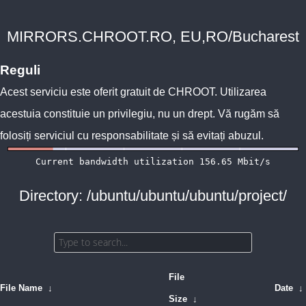
MIRRORS.CHROOT.RO, EU,RO/Bucharest
Reguli
Acest serviciu este oferit gratuit de
CHROOT
. Utilizarea
acestuia constituie un privilegiu, nu un drept. Vă rugăm să
folosiți serviciul cu responsabilitate și să evitați abuzul.
Directory: /ubuntu/ubuntu/ubuntu/project/
File
File Name
↓
Date
↓
Size
↓