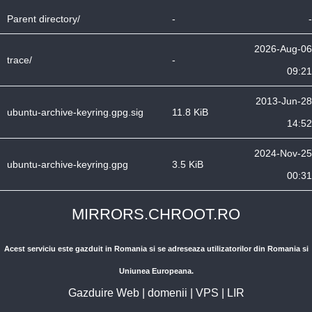
Parent directory/
-
-
2026-Aug-06
trace/
-
09:21
2013-Jun-28
ubuntu-archive-keyring.gpg.sig
11.8 KiB
14:52
2024-Nov-25
ubuntu-archive-keyring.gpg
3.5 KiB
00:31
MIRRORS.CHROOT.RO
Acest serviciu este gazduit in Romania si se adreseaza utilizatorilor din Romania si
Uniunea Europeana.
Gazduire Web
|
domenii
|
VPS
|
LIR