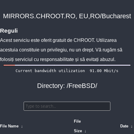
MIRRORS.CHROOT.RO, EU,RO/Bucharest
Reguli
Acest serviciu este oferit gratuit de
CHROOT
. Utilizarea
acestuia constituie un privilegiu, nu un drept. Vă rugăm să
folosiți serviciul cu responsabilitate și să evitați abuzul.
Directory: /FreeBSD/
File
File Name
↓
Date
↓
Size
↓