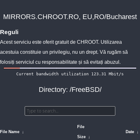
MIRRORS.CHROOT.RO, EU,RO/Bucharest
Reguli
Acest serviciu este oferit gratuit de
CHROOT
. Utilizarea
acestuia constituie un privilegiu, nu un drept. Vă rugăm să
folosiți serviciul cu responsabilitate și să evitați abuzul.
Directory: /FreeBSD/
File
File Name
↓
Date
↓
Size
↓