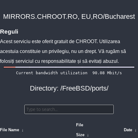
MIRRORS.CHROOT.RO, EU,RO/Bucharest
Reguli
Acest serviciu este oferit gratuit de
CHROOT
. Utilizarea
acestuia constituie un privilegiu, nu un drept. Vă rugăm să
folosiți serviciul cu responsabilitate și să evitați abuzul.
Directory: /FreeBSD/ports/
File
File Name
↓
Date
↓
Size
↓