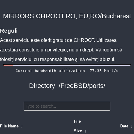
MIRRORS.CHROOT.RO, EU,RO/Bucharest
Reguli
Acest serviciu este oferit gratuit de
CHROOT
. Utilizarea
acestuia constituie un privilegiu, nu un drept. Vă rugăm să
folosiți serviciul cu responsabilitate și să evitați abuzul.
Directory: /FreeBSD/ports/
File
File Name
↓
Date
↓
Size
↓