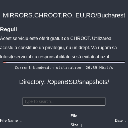
MIRRORS.CHROOT.RO, EU,RO/Bucharest
Reguli
Acest serviciu este oferit gratuit de
CHROOT
. Utilizarea
acestuia constituie un privilegiu, nu un drept. Vă rugăm să
folosiți serviciul cu responsabilitate și să evitați abuzul.
Directory: /OpenBSD/snapshots/
File
File Name
↓
Date
↓
Size
↓