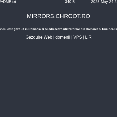
ADME.txt
340 B
2025-May-24 2
MIRRORS.CHROOT.RO
viciu este gazduit in Romania si se adreseaza utilizatorilor din Romania si Uniunea 
Gazduire Web
|
domenii
|
VPS
|
LIR