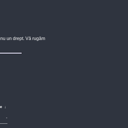
u, nu un drept. Vă rugăm
te
↓
-