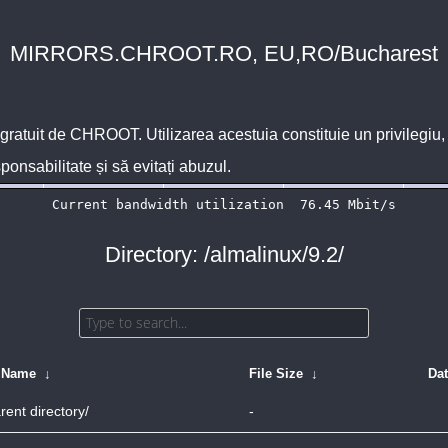
MIRRORS.CHROOT.RO, EU,RO/Bucharest
 gratuit de
CHROOT
. Utilizarea acestuia constituie un privilegi
sponsabilitate și să evitați abuzul.
Directory: /almalinux/9.2/
e Name
↓
File Size
↓
Da
rent directory/
-