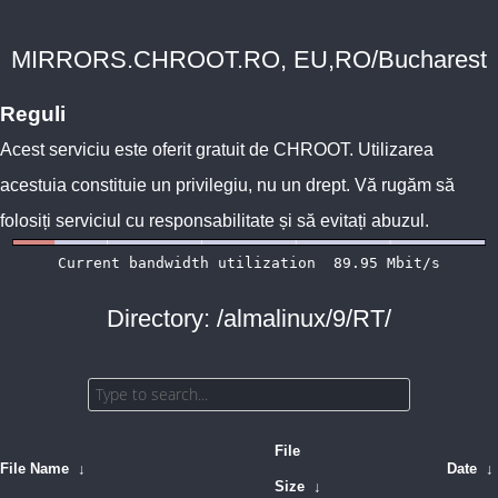
MIRRORS.CHROOT.RO, EU,RO/Bucharest
Reguli
Acest serviciu este oferit gratuit de
CHROOT
. Utilizarea
acestuia constituie un privilegiu, nu un drept. Vă rugăm să
folosiți serviciul cu responsabilitate și să evitați abuzul.
Directory: /almalinux/9/RT/
File
File Name
↓
Date
↓
Size
↓