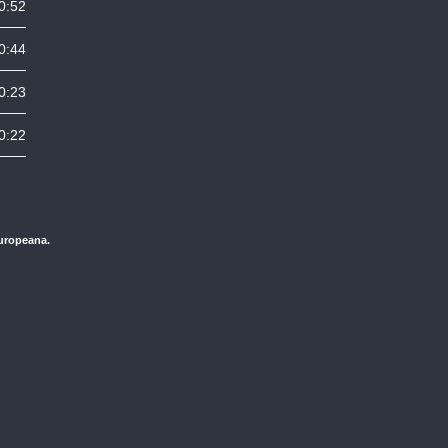
0:52
0:44
0:23
0:22
Europeana.