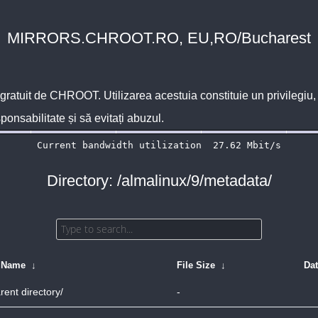
MIRRORS.CHROOT.RO, EU,RO/Bucharest
 gratuit de
CHROOT
. Utilizarea acestuia constituie un privilegi
sponsabilitate și să evitați abuzul.
Directory: /almalinux/9/metadata/
e Name
↓
File Size
↓
Da
rent directory/
-