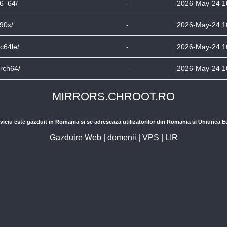
6_64/
-
2026-May-24 1
90x/
-
2026-May-24 1
c64le/
-
2026-May-24 1
rch64/
-
2026-May-24 1
MIRRORS.CHROOT.RO
viciu este gazduit in Romania si se adreseaza utilizatorilor din Romania si Uniunea 
Gazduire Web
|
domenii
|
VPS
|
LIR