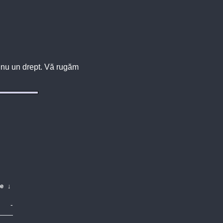
u, nu un drept. Vă rugăm
te
↓
-