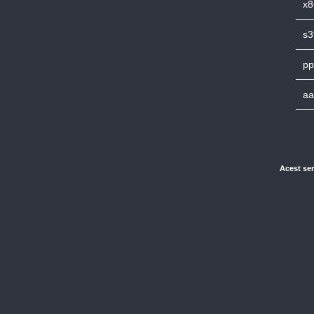
x8
s3
pp
aa
Acest ser