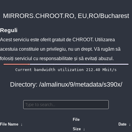
MIRRORS.CHROOT.RO, EU,RO/Bucharest
Reguli
Acest serviciu este oferit gratuit de
CHROOT
. Utilizarea
acestuia constituie un privilegiu, nu un drept. Vă rugăm să
folosiți serviciul cu responsabilitate și să evitați abuzul.
Directory: /almalinux/9/metadata/s390x/
File
File Name
↓
Date
↓
Size
↓