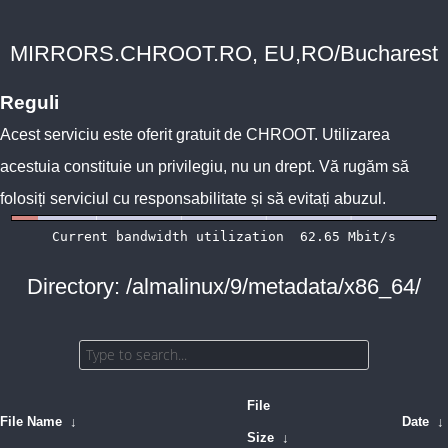
MIRRORS.CHROOT.RO, EU,RO/Bucharest
Reguli
Acest serviciu este oferit gratuit de
CHROOT
. Utilizarea
acestuia constituie un privilegiu, nu un drept. Vă rugăm să
folosiți serviciul cu responsabilitate și să evitați abuzul.
Directory: /almalinux/9/metadata/x86_64/
File
File Name
↓
Date
↓
Size
↓