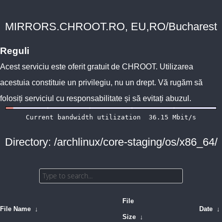
MIRRORS.CHROOT.RO, EU,RO/Bucharest
Reguli
Acest serviciu este oferit gratuit de
CHROOT
. Utilizarea
acestuia constituie un privilegiu, nu un drept. Vă rugăm să
folosiți serviciul cu responsabilitate și să evitați abuzul.
Directory: /archlinux/core-staging/os/x86_64/
File
File Name
↓
Date
↓
Size
↓