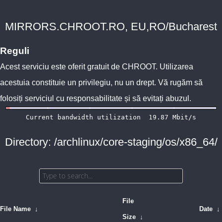
MIRRORS.CHROOT.RO, EU,RO/Bucharest
Reguli
Acest serviciu este oferit gratuit de
CHROOT
. Utilizarea
acestuia constituie un privilegiu, nu un drept. Vă rugăm să
folosiți serviciul cu responsabilitate și să evitați abuzul.
Directory: /archlinux/core-staging/os/x86_64/
File
File Name
↓
Date
↓
Size
↓