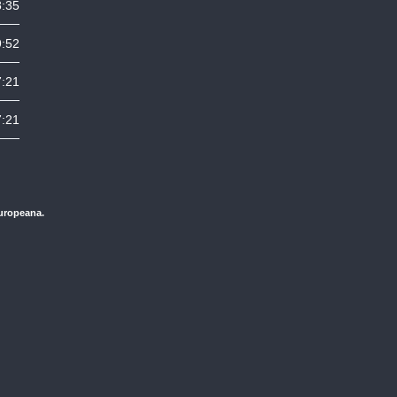
8:35
9:52
7:21
7:21
Europeana.