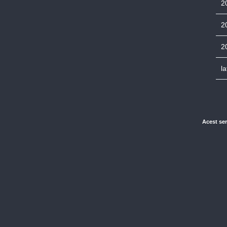
2
2
2
la
Acest ser