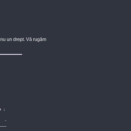
u, nu un drept. Vă rugăm
e
↓
-