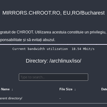
MIRRORS.CHROOT.RO, EU,RO/Bucharest
 gratuit de
CHROOT
. Utilizarea acestuia constituie un privilegi
sponsabilitate și să evitați abuzul.
Directory: /archlinux/iso/
e Name
↓
File Size
↓
Dat
arent directory/
-