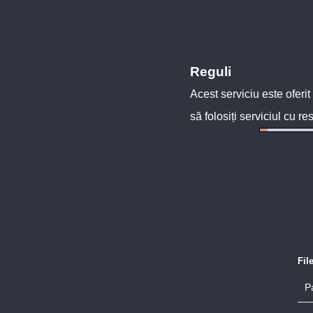
Reguli
Acest serviciu este oferit
să folosiți serviciul cu re
Fil
P