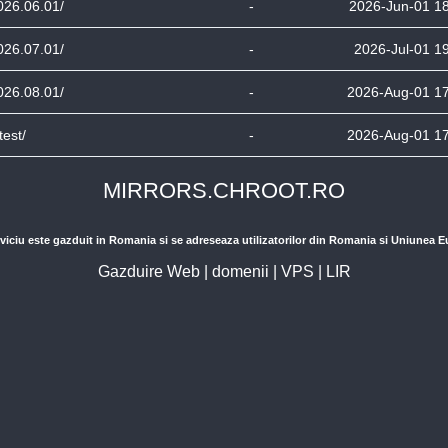
026.06.01/
-
2026-Jun-01 1
026.07.01/
-
2026-Jul-01 1
026.08.01/
-
2026-Aug-01 1
test/
-
2026-Aug-01 1
MIRRORS.CHROOT.RO
viciu este gazduit in Romania si se adreseaza utilizatorilor din Romania si Uniunea 
Gazduire Web
|
domenii
|
VPS
|
LIR