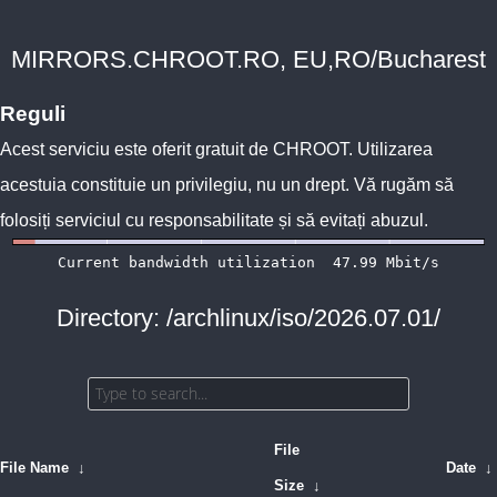
MIRRORS.CHROOT.RO, EU,RO/Bucharest
Reguli
Acest serviciu este oferit gratuit de
CHROOT
. Utilizarea
acestuia constituie un privilegiu, nu un drept. Vă rugăm să
folosiți serviciul cu responsabilitate și să evitați abuzul.
Directory: /archlinux/iso/2026.07.01/
File
File Name
↓
Date
↓
Size
↓