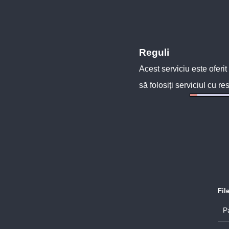
Reguli
Acest serviciu este oferit
să folosiți serviciul cu re
Fil
P