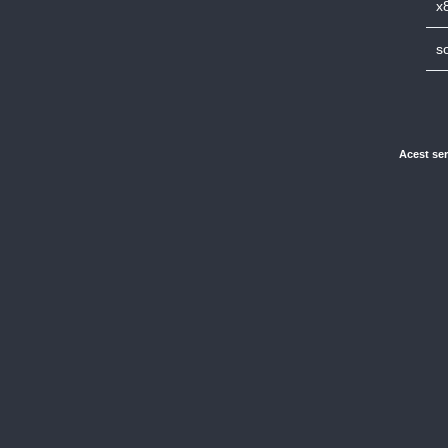
x
s
Acest ser