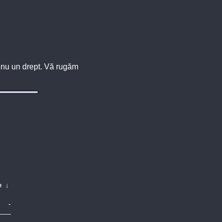
u, nu un drept. Vă rugăm
e
↓
-