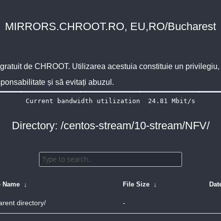
MIRRORS.CHROOT.RO, EU,RO/Bucharest
 gratuit de
CHROOT
. Utilizarea acestuia constituie un privilegi
sponsabilitate și să evitați abuzul.
Directory: /centos-stream/10-stream/NFV/
e Name
↓
File Size
↓
Dat
arent directory/
-