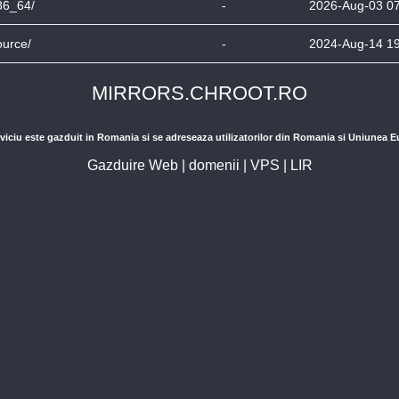
86_64/
-
2026-Aug-03 0
ource/
-
2024-Aug-14 1
MIRRORS.CHROOT.RO
viciu este gazduit in Romania si se adreseaza utilizatorilor din Romania si Uniunea 
Gazduire Web
|
domenii
|
VPS
|
LIR