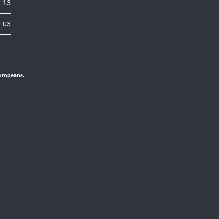
7:13
9:03
Europeana.