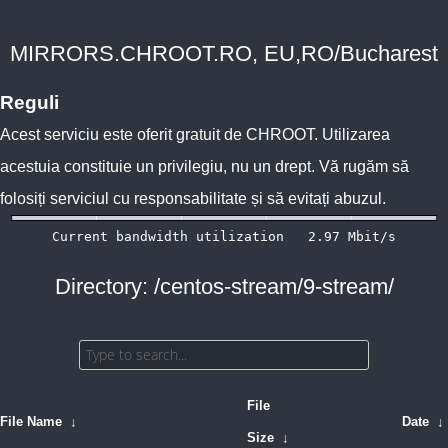
MIRRORS.CHROOT.RO, EU,RO/Bucharest
Reguli
Acest serviciu este oferit gratuit de
CHROOT
. Utilizarea
acestuia constituie un privilegiu, nu un drept. Vă rugăm să
folosiți serviciul cu responsabilitate și să evitați abuzul.
Directory: /centos-stream/9-stream/
File
File Name
↓
Date
↓
Size
↓