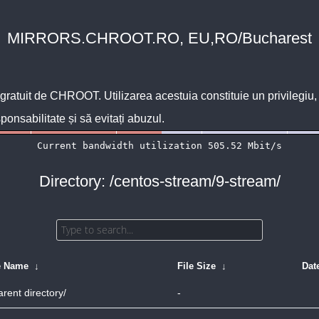
MIRRORS.CHROOT.RO, EU,RO/Bucharest
 gratuit de
CHROOT
. Utilizarea acestuia constituie un privilegi
sponsabilitate și să evitați abuzul.
Directory: /centos-stream/9-stream/
e Name
↓
File Size
↓
Dat
arent directory/
-