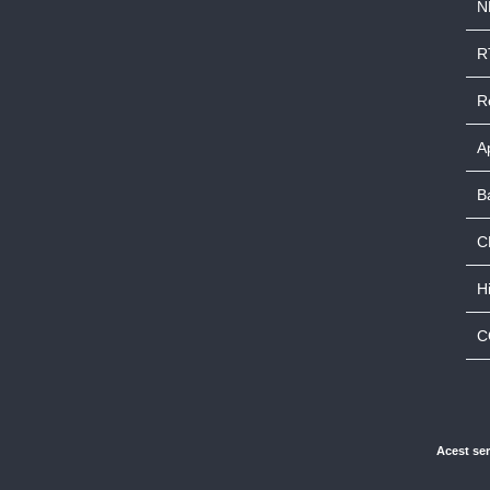
N
R
R
A
B
C
Hi
C
Acest ser