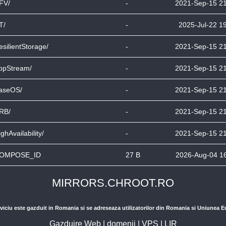
FV/
-
2021-Sep-15 2
T/
-
2025-Jul-22 1
esilientStorage/
-
2021-Sep-15 2
ppStream/
-
2021-Sep-15 2
aseOS/
-
2021-Sep-15 2
RB/
-
2021-Sep-15 2
ghAvailability/
-
2021-Sep-15 2
OMPOSE_ID
27 B
2026-Aug-04 1
MIRRORS.CHROOT.RO
viciu este gazduit in Romania si se adreseaza utilizatorilor din Romania si Uniunea 
Gazduire Web
|
domenii
|
VPS
|
LIR