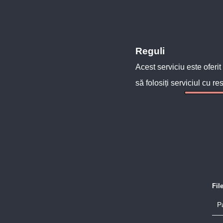
Reguli
Acest serviciu este oferit
să folosiți serviciul cu re
Fil
P