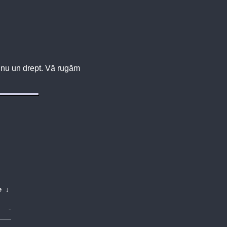
u, nu un drept. Vă rugăm
e
↓
-