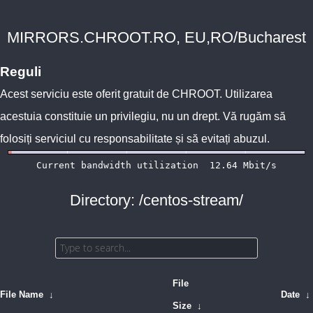
MIRRORS.CHROOT.RO, EU,RO/Bucharest
Reguli
Acest serviciu este oferit gratuit de
CHROOT
. Utilizarea
acestuia constituie un privilegiu, nu un drept. Vă rugăm să
folosiți serviciul cu responsabilitate și să evitați abuzul.
Directory: /centos-stream/
File
File Name
↓
Date
↓
Size
↓