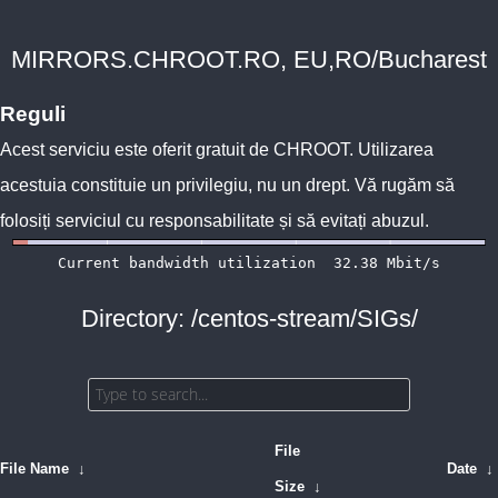
MIRRORS.CHROOT.RO, EU,RO/Bucharest
Reguli
Acest serviciu este oferit gratuit de
CHROOT
. Utilizarea
acestuia constituie un privilegiu, nu un drept. Vă rugăm să
folosiți serviciul cu responsabilitate și să evitați abuzul.
Directory: /centos-stream/SIGs/
File
File Name
↓
Date
↓
Size
↓