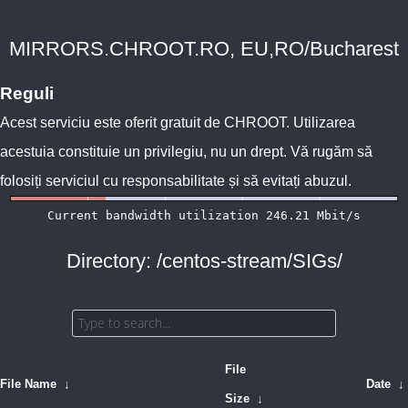
MIRRORS.CHROOT.RO, EU,RO/Bucharest
Reguli
Acest serviciu este oferit gratuit de
CHROOT
. Utilizarea
acestuia constituie un privilegiu, nu un drept. Vă rugăm să
folosiți serviciul cu responsabilitate și să evitați abuzul.
Directory: /centos-stream/SIGs/
File
File Name
↓
Date
↓
Size
↓