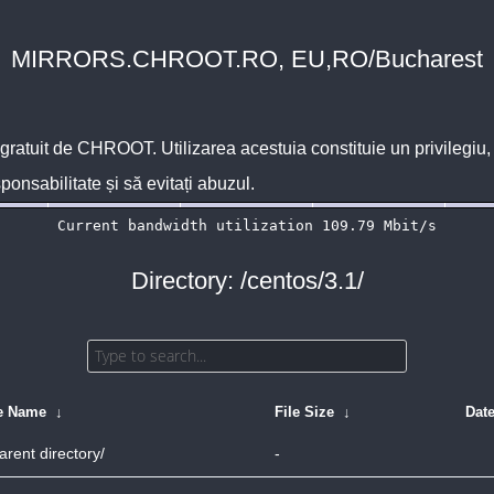
MIRRORS.CHROOT.RO, EU,RO/Bucharest
 gratuit de
CHROOT
. Utilizarea acestuia constituie un privilegi
sponsabilitate și să evitați abuzul.
Directory: /centos/3.1/
le Name
↓
File Size
↓
Dat
arent directory/
-