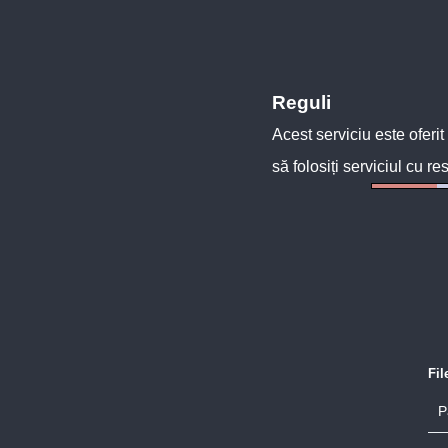
Reguli
Acest serviciu este oferit
să folosiți serviciul cu re
Fi
P