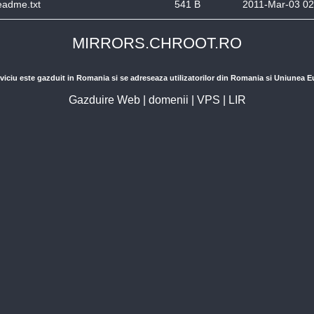
eadme.txt
541 B
2011-Mar-03 02
MIRRORS.CHROOT.RO
viciu este gazduit in Romania si se adreseaza utilizatorilor din Romania si Uniunea 
Gazduire Web
|
domenii
|
VPS
|
LIR