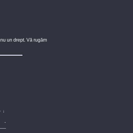
u, nu un drept. Vă rugăm
e
↓
-